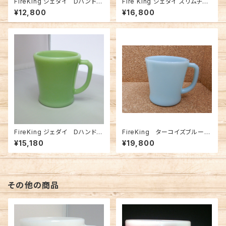
FireKing ジェダイ Dハンドル
Fire King ジェダイ スリムチョ
マグ フラットボトム (FK-1258
コレート マグ (FK-12579)
¥12,800
¥16,800
1)
FireKing ジェダイ Dハンドル
FireKing ターコイズブルー
マグ フラットボトム (FK-1321
（Turquoise Blue） D-ハン
¥15,180
¥19,800
6)
ドル マグ FK-12580
その他の商品