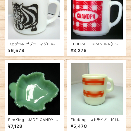
フェデラル ゼブラ マグ（FK-12
FEDERAL GRANDPA（FK-1
506）
0162）
¥6,578
¥3,278
FireKing JADE-CANDY DI
FireKing ストライプ 10LIN
SH（FK-10383）
E ORANGE Mug（FK-13157）
¥7,128
¥5,478