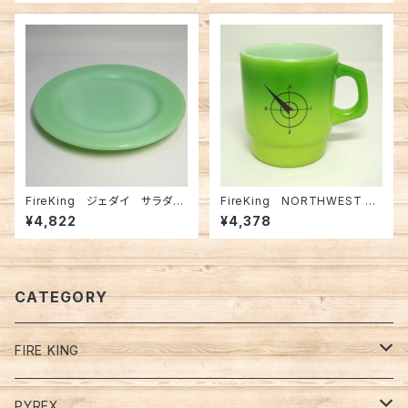
FireKing ジェダイ サラダプ
FireKing NORTHWEST GR
レート 6-3/4（FK-10509）
EEN スタッキングマグ（FK-1145
¥4,822
¥4,378
5）
CATEGORY
FIRE KING
Restaurant Ware Mugs
PYREX