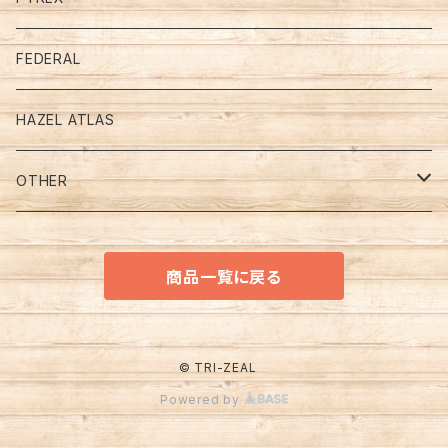
Jade－Ite (ジェダイ）
Mugs
デルファイトブルー
FEDERAL
Turquoise Blue （ターコイズブルー）
PRINT （プリント、モチーフ．．．）
Bowl & Plate
OTHER
HAZEL ATLAS
Ivory （アイボリー）
ADVERTISING (アドバタイジング）
ＪＡＤＥ - ＩＴＥ (ジェダイ）
CUP & SAUCER
OTHER
White （ホワイト）
CHARACTER （キャラクター）
ＯＴＨＥＲ
ＪＡＤＥ - ＩＴＥ (ジェダイ）
OTHER
GLASBAKE (グラスベイク)
商品一覧に戻る
COLOR （カラー）
ＷＨＩＴＥ（ホワイト）
キッチン＆テーブルウエア
MACBETH-EVANS (マクベスエバンス)
ＯＴＨＥＲ
OTHER
© TRI-ZEAL
Powered by