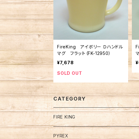
FireKing アイボリー Ｄハンドル
F
マグ フラット（FK-12950）
マ
¥7,678
¥
SOLD OUT
CATEGORY
FIRE KING
Restaurant Ware Mugs
PYREX