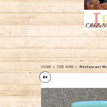
HOME
FIRE KING
Restaurant W