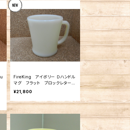
u
FireKing アイボリー Ｄハンドル
ル
マグ フラット ブロックレター（F
K-12582）
¥21,800