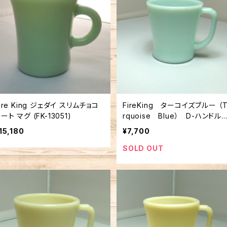
ire King ジェダイ スリムチョコ
FireKing ターコイズブルー （T
レート マグ (FK-13051)
rquoise Blue） D-ハンド
マグ FK-12363
15,180
¥7,700
SOLD OUT