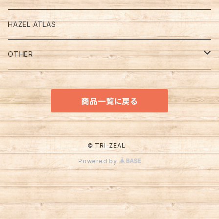
Turquoise Blue （ターコイズブルー）
PRINT （プリント、モチーフ．．．）
Bowl & Plate
OTHER
HAZEL ATLAS
Ivory （アイボリー）
ADVERTISING (アドバタイジング）
ＪＡＤＥ - ＩＴＥ (ジェダイ）
CUP & SAUCER
OTHER
White （ホワイト）
CHARACTER （キャラクター）
ＯＴＨＥＲ
ＪＡＤＥ - ＩＴＥ (ジェダイ）
OTHER
GLASBAKE (グラスベイク)
商品一覧に戻る
COLOR （カラー）
ＷＨＩＴＥ（ホワイト）
キッチン＆テーブルウエア
MACBETH-EVANS (マクベスエバンス)
ＯＴＨＥＲ
OTHER
© TRI-ZEAL
Powered by