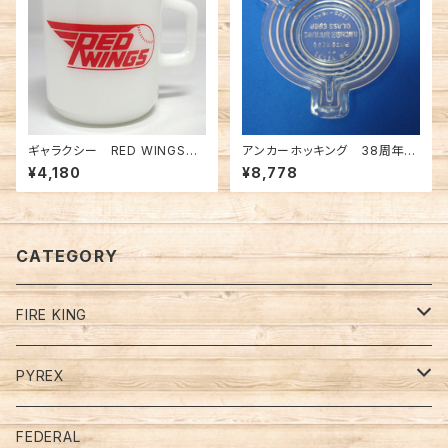
ギャラクシー RED WINGSマ
アンカーホッキング 38周年
グ（FK-11429）
マンハッタン アシュトレイ（FK
¥4,180
¥8,778
-12763）
CATEGORY
FIRE KING
Restaurant Ware Mugs
PYREX
Jade－Ite (ジェダイ）
Mugs
デルファイトブルー
FEDERAL