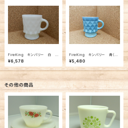
FireKing キンバリー 白
FireKing キンバリー 青（FK
（FK-12568）
-12567）
¥6,578
¥5,480
その他の商品