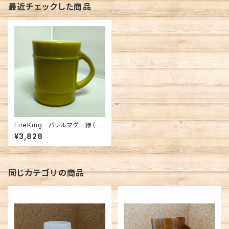
最近チェックした商品
FireKing バレルマグ 緑（ FK
-12773）
¥3,828
同じカテゴリの商品