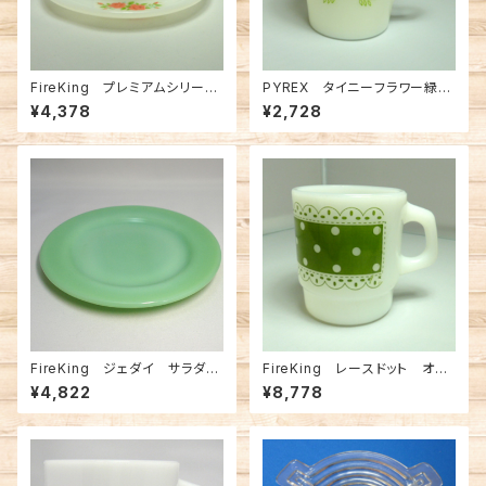
FireKing プレミアムシリー
PYREX タイニーフラワー緑マ
ズ ローズ C&S（ FK-1213
グ（FK-13154）
¥4,378
¥2,728
7）
FireKing ジェダイ サラダプ
FireKing レースドット オリ
レート 6-3/4（FK-10509）
ーブ Mug（FK-12297）
¥4,822
¥8,778