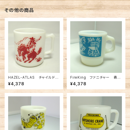
その他の商品
HAZEL-ATLAS チャイルドマ
FireKing ファニチャー 青（F
グ インディアン＆カウボーイ
K-12854）
¥4,378
¥4,378
（FK-12245）