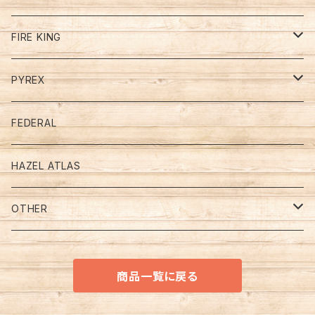
FIRE KING
Restaurant Ware Mugs
PYREX
Jade－Ite (ジェダイ）
Mugs
デルファイトブルー
FEDERAL
Turquoise Blue （ターコイズブルー）
PRINT （プリント、モチーフ．．．）
Bowl & Plate
OTHER
HAZEL ATLAS
Ivory （アイボリー）
ADVERTISING (アドバタイジング）
ＪＡＤＥ - ＩＴＥ (ジェダイ）
CUP & SAUCER
OTHER
White （ホワイト）
CHARACTER （キャラクター）
ＯＴＨＥＲ
ＪＡＤＥ - ＩＴＥ (ジェダイ）
OTHER
GLASBAKE (グラスベイク)
商品一覧に戻る
COLOR （カラー）
ＷＨＩＴＥ（ホワイト）
キッチン＆テーブルウエア
MACBETH-EVANS (マクベスエバンス)