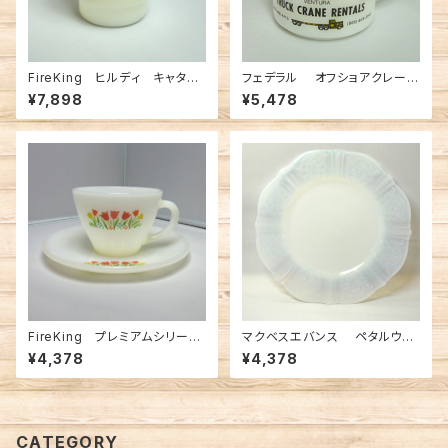
FireKing ヒルディ キャタピ
フェデラル オフショアクレー
ラー マグ（FK-13137）
ン マグ（FK-12503）
¥7,898
¥5,478
FireKing プレミアムシリーズ
マクベスエバンス ペタルウエ
チューリップ C&S（FK-1213
ア デザートプレート モナッ
¥4,378
¥4,378
6）
クス（FK-12163）
CATEGORY