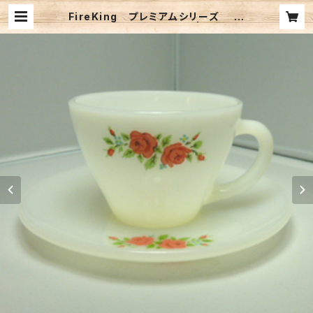
FireKing プレミアムシリーズ ロ
ーズ C&S（ FK-12137） | TRI-ZE
AL