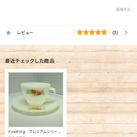
通報する
レビュー
(3)
最近チェックした商品
FireKing プレミアムシリー
ズ ローズ C&S（ FK-1213