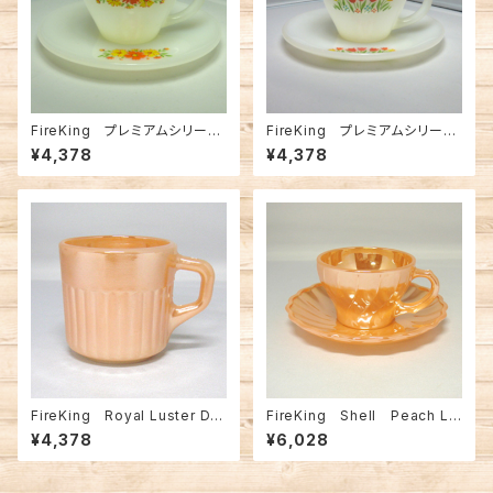
FireKing プレミアムシリー
FireKing プレミアムシリーズ
ズ パンジー C＆S（ FK-123
チューリップ C&S（FK-1213
¥4,378
¥4,378
35）
6）
FireKing Royal Luster De
FireKing Shell Peach Lu
mitasse CUP（FK-12395）
ster Demitasse C&S（FK-12
¥4,378
¥6,028
283）