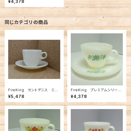
¥4,378
7）
同じカテゴリの商品
FireKing セントデニス C＆
FireKing プレミアムシリー
S アイボリー（FK-12575）
ズ ボニーブルーC＆S（FK-12
¥5,478
¥4,378
629）