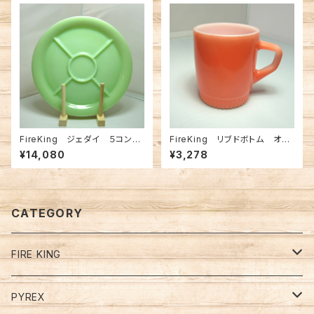
FireKing ジェダイ ５コンパ
FireKing リブドボトム オレ
ートメントプレート（FK-12882）
ンジ（FK-13175）
¥14,080
¥3,278
CATEGORY
FIRE KING
Restaurant Ware Mugs
PYREX