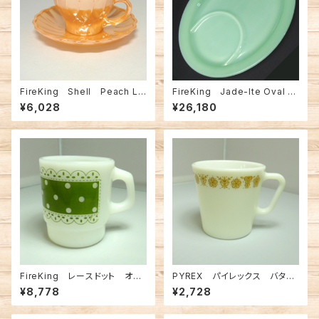
FireKing Shell Peach Lu
FireKing Jade-Ite Oval P
ster Demitasse C&S（FK-12
artitioned platter（FK-105
¥6,028
¥26,180
283）
37）
FireKing レースドット オリ
PYREX パイレックス バタフ
ーブ Mug（FK-12297）
ライゴールド マグ（FK-1315
¥8,778
¥2,728
5）