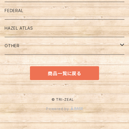
Jade－Ite (ジェダイ）
Mugs
デルファイトブルー
FEDERAL
Turquoise Blue （ターコイズブルー）
PRINT （プリント、モチーフ．．．）
Bowl & Plate
OTHER
HAZEL ATLAS
Ivory （アイボリー）
ADVERTISING (アドバタイジング）
ＪＡＤＥ - ＩＴＥ (ジェダイ）
CUP & SAUCER
OTHER
White （ホワイト）
CHARACTER （キャラクター）
ＯＴＨＥＲ
ＪＡＤＥ - ＩＴＥ (ジェダイ）
OTHER
GLASBAKE (グラスベイク)
商品一覧に戻る
COLOR （カラー）
ＷＨＩＴＥ（ホワイト）
キッチン＆テーブルウエア
MACBETH-EVANS (マクベスエバンス)
ＯＴＨＥＲ
OTHER
© TRI-ZEAL
Powered by