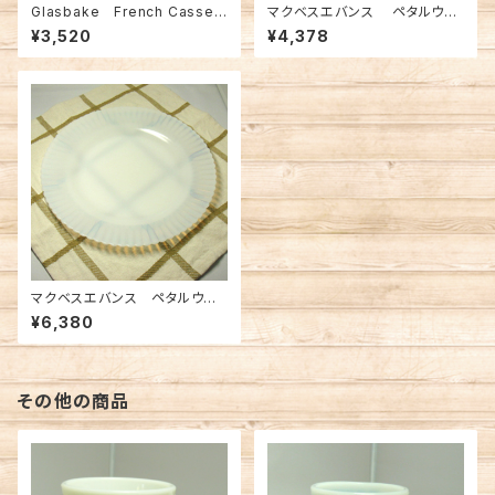
Glasbake French Casser
マクベスエバンス ペタルウエ
ole（FK-10390）
ア デザートプレート モナッ
¥3,520
¥4,378
クス（FK-12163）
マクベスエバンス ペタルウエ
ア ディナープレート モナック
¥6,380
ス（FK-12130）
その他の商品