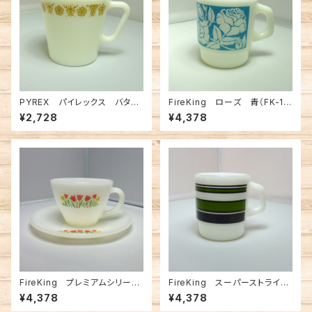
PYREX パイレックス バタフ
FireKing ローズ 青（FK-12
ライゴールド マグ（FK-1315
842）
¥2,728
¥4,378
5）
FireKing プレミアムシリーズ
FireKing スーパーストライ
チューリップ C&S（FK-1213
プ 緑（FK-12990）
¥4,378
¥4,378
6）