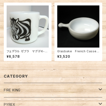
フェデラル ゼブラ マグ（FK-12
Glasbake French Casser
506）
ole（FK-10390）
¥6,578
¥3,520
CATEGORY
FIRE KING
Restaurant Ware Mugs
PYREX