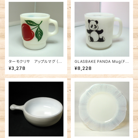
ターモクリサ アップルマグ （FK
GLASBAKE PANDA Mug（FK
-12563）
-12494）
¥3,278
¥8,228