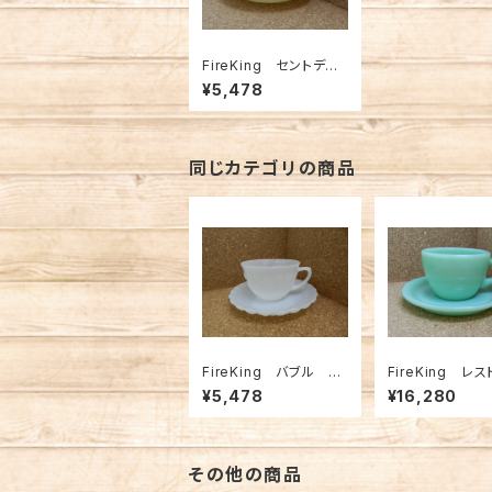
FireKing セントデニ
ス C＆S アイボリー
¥5,478
（FK-12575）
同じカテゴリの商品
FireKing バブル C
FireKing レ
＆S 白（FK-12576）
ウエア ジェダイ
¥5,478
¥16,280
ビー C＆S（FK-
3）
その他の商品