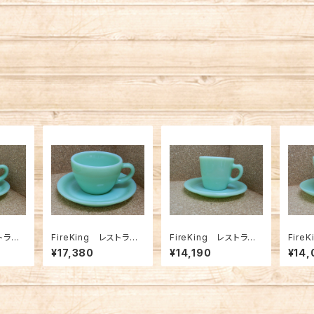
ストラン
FireKing レストラン
FireKing レストラン
Fire
 EXヘ
ウエア ジェダイ ナロ
ウエア ジェダイ スト
ス C
¥17,380
¥14,190
¥14,
1257
ーリム C＆S（FK-125
レートC＆S（FK-1257
K-125
72）
1）