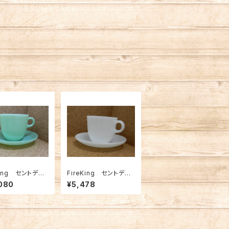
King セントデニ
FireKing セントデニ
＆S ジェダイ（F
ス C＆S 白（FK-125
080
¥5,478
74）
70）