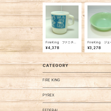
FireKing ファニチャ
FireKing ジ
ー 青（FK-12854）
イ デザートボウ
¥4,378
¥3,278
-10649）
CATEGORY
FIRE KING
Restaurant Ware Mugs
PYREX
Jade－Ite (ジェダイ）
Mugs
デルファイトブルー
FEDERAL