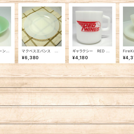
ェーンレ
マクベスエバンス ペ
ギャラクシー RED WI
Fire
ル（FK
タルウエア ディナープ
NGSマグ（FK-11429）
シリー
¥6,380
¥4,180
¥4,3
レート モナックス（FK
ーC＆S
-12130）